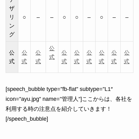
ザ
リ
○
–
–
○
○
–
○
–
–
ン
グ
公
公
公
公
公
公
公
公
公
公
式
式
式
式
式
式
式
式
式
式
[speech_bubble type=”fb-flat” subtype=”L1″
icon=”ayu.jpg” name=”管理人”]ここからは、各社を
利用する時の注意点を紹介していきます！
[/speech_bubble]