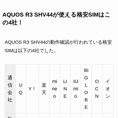
AQUOS R3 SHV44が使える格安SIMはこ
の4社！
AQUOS R3 SHV44の動作確認が行われている格安
SIMは以下の4社でした。
BI
通
G
mi
LI
IIJ
O
イ
信
U
楽
L
Y！
ne
N
mi
C
オ
会
Q
天
O
o
E
o
N
ン
社
B
E