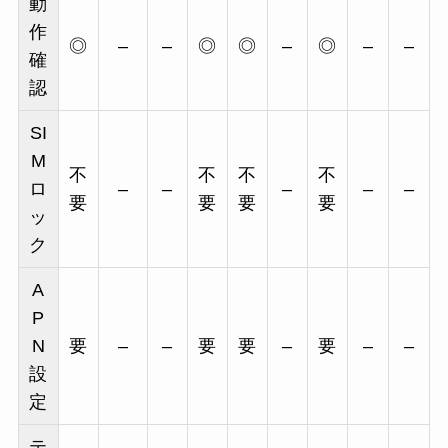
動
作
◎
–
–
◎
◎
–
◎
–
–
確
認
SI
M
不
不
不
不
ロ
–
–
–
–
–
要
要
要
要
ッ
ク
A
P
N
要
–
–
要
要
–
要
–
–
設
定
テ